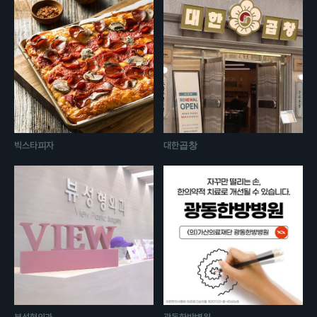
빅스타피자
대한곱창