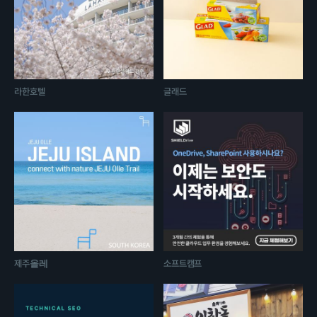
라한호텔
글래드
제주올레
소프트캠프