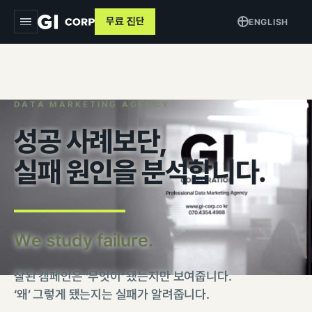
무료 진단
ENGLISH
지아이
서비스
▾
DATA MARKETING AGENCY
성공 사례보단,
트래킹 & 애널리틱스
목적별
▾
실패 원인을 분석합니다.
데이터 파이프라인
커머스 매출 증대
교육
퍼포먼스 광고
브랜드 알리기
사례
크리에이티브
고객 DB 수집
We study failure.
인사이트
검색최적화 (SEO · GEO)
오프라인 연계
잘된 캠페인은 ‘무엇이’ 됐는지만 보여줍니다.
AI 마케팅 시스템
GI-Agent
↗
측정 정비
‘왜’ 그렇게 됐는지는 실패가 알려줍니다.