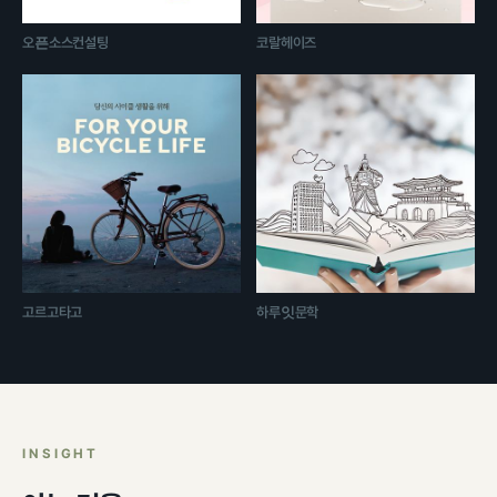
오픈소스컨설팅
코랄헤이즈
고르고타고
하루잇문학
INSIGHT