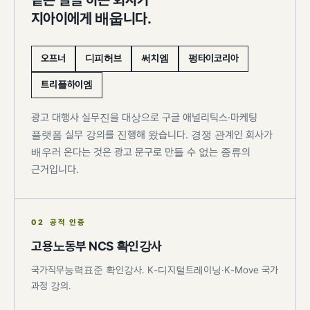
지아이에게 배웁니다.
오프너
디피허브
써치엠
펑타이코리아
트리플하이엠
광고 대행사 실무진을 대상으로 구글 애널리틱스·마케팅
플랫폼 실무 강의를 진행해 왔습니다. 경쟁 관계인 회사가
배우러 온다는 것은 광고 문구로 만들 수 없는 종류의
근거입니다.
02 공적 인증
고용노동부 NCS 확인강사
국가직무능력표준 확인강사. K-디지털트레이닝·K-Move 국가
과정 강의.