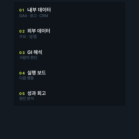
내부 데이터
01
GA4 · 광고 · CRM
외부 데이터
02
수요 · 경쟁
GI 해석
03
사람의 판단
실행 보드
04
다음 행동
성과 회고
05
원인 분석