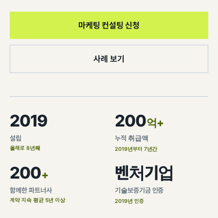
팀 내재화
GI-Radar
↗
마케팅 컨설팅 신청
사례 보기
2019
200
억+
설립
누적 취급액
올해로 8년째
2019년부터 7년간
200
벤처기업
+
함께한 파트너사
기술보증기금 인증
계약 지속 평균 5년 이상
2019년 인증