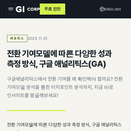
무료 진단
ENGLISH
지아이
2023. 11. 01
퍼포먼스
서비스
▾
전환 기여모델에 따른 다양한 성과
트래킹 & 애널리틱스
목적별
▾
측정 방식, 구글 애널리틱스(GA)
데이터 파이프라인
커머스 매출 증대
교육
구글애널리틱스에서 전환 기여를 왜 확인해야 할까요? 전환
퍼포먼스 광고
브랜드 알리기
기여모델 분석을 통한 터치포인트 분석까지, 지금 바로
사례
크리에이티브
인사이트를 발굴해보세요!
고객 DB 수집
인사이트
검색최적화 (SEO · GEO)
오프라인 연계
AI 마케팅 시스템
GI-Agent
↗
측정 정비
전환 기여모델에 따른 다양한 성과 측정 방식, 구글 애널리틱스