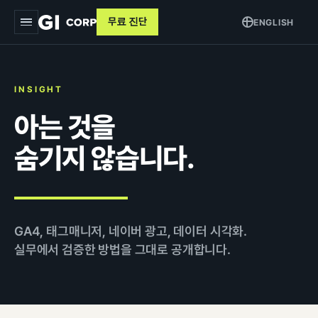
무료 진단
ENGLISH
지아이
INSIGHT
서비스
▾
아는 것을
트래킹 & 애널리틱스
목적별
▾
숨기지 않습니다.
데이터 파이프라인
커머스 매출 증대
교육
퍼포먼스 광고
브랜드 알리기
사례
크리에이티브
GA4, 태그매니저, 네이버 광고, 데이터 시각화.
고객 DB 수집
실무에서 검증한 방법을 그대로 공개합니다.
인사이트
검색최적화 (SEO · GEO)
오프라인 연계
AI 마케팅 시스템
GI-Agent
↗
측정 정비