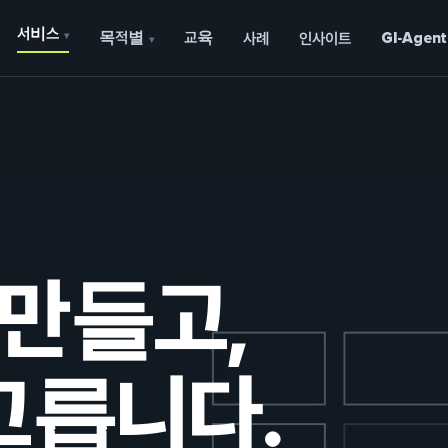
서비스
목적별
교육
▾
사례
인사이트
GI-Agent
▾
 만들고,
고릅니다.