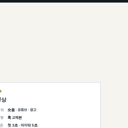
3
영상
범위
숏폼 · 유튜브 · 광고
변형
훅 교체본
기준
첫 3초 · 마지막 5초