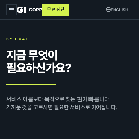
무료 진단
ENGLISH
지아이
BY GOAL
서비스
▾
지금 무엇이
트래킹 & 애널리틱스
목적별
▾
필요하신가요?
데이터 파이프라인
커머스 매출 증대
교육
퍼포먼스 광고
브랜드 알리기
사례
크리에이티브
서비스 이름보다 목적으로 찾는 편이 빠릅니다.
고객 DB 수집
가까운 것을 고르시면 필요한 서비스로 이어집니다.
인사이트
검색최적화 (SEO · GEO)
오프라인 연계
AI 마케팅 시스템
GI-Agent
↗
측정 정비