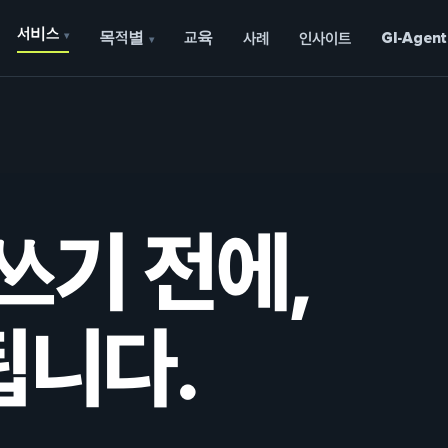
서비스
목적별
교육
▾
사례
인사이트
GI-Agent
▾
쓰기 전에,
됩니다.