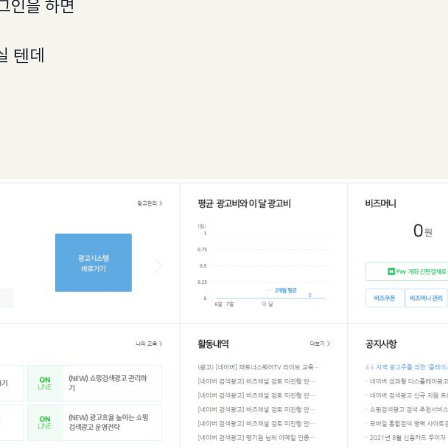
그인을 하면
실 텐데