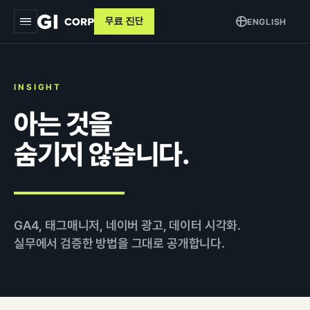
무료 진단
ENGLISH
지아이
INSIGHT
서비스
▾
아는 것을
트래킹 & 애널리틱스
목적별
▾
숨기지 않습니다.
데이터 파이프라인
커머스 매출 증대
교육
퍼포먼스 광고
브랜드 알리기
사례
크리에이티브
GA4, 태그매니저, 네이버 광고, 데이터 시각화.
고객 DB 수집
실무에서 검증한 방법을 그대로 공개합니다.
인사이트
검색최적화 (SEO · GEO)
오프라인 연계
AI 마케팅 시스템
GI-Agent
↗
측정 정비