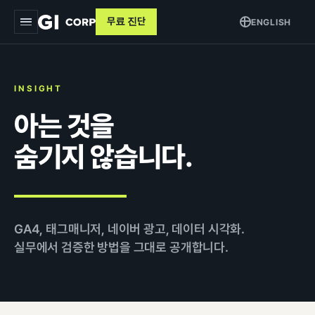
무료 진단
ENGLISH
지아이
INSIGHT
서비스
▾
아는 것을
트래킹 & 애널리틱스
목적별
▾
숨기지 않습니다.
데이터 파이프라인
커머스 매출 증대
교육
퍼포먼스 광고
브랜드 알리기
사례
크리에이티브
GA4, 태그매니저, 네이버 광고, 데이터 시각화.
고객 DB 수집
실무에서 검증한 방법을 그대로 공개합니다.
인사이트
검색최적화 (SEO · GEO)
오프라인 연계
AI 마케팅 시스템
GI-Agent
↗
측정 정비