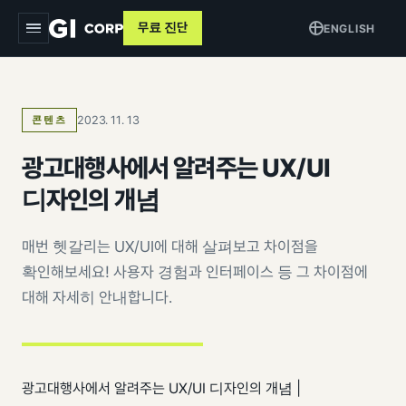
무료 진단
ENGLISH
지아이
2023. 11. 13
콘텐츠
서비스
▾
광고대행사에서 알려주는 UX/UI
트래킹 & 애널리틱스
목적별
▾
디자인의 개념
데이터 파이프라인
커머스 매출 증대
교육
매번 헷갈리는 UX/UI에 대해 살펴보고 차이점을
퍼포먼스 광고
브랜드 알리기
확인해보세요! 사용자 경험과 인터페이스 등 그 차이점에
사례
크리에이티브
대해 자세히 안내합니다.
고객 DB 수집
인사이트
검색최적화 (SEO · GEO)
오프라인 연계
AI 마케팅 시스템
GI-Agent
↗
측정 정비
광고대행사에서 알려주는 UX/UI 디자인의 개념 |