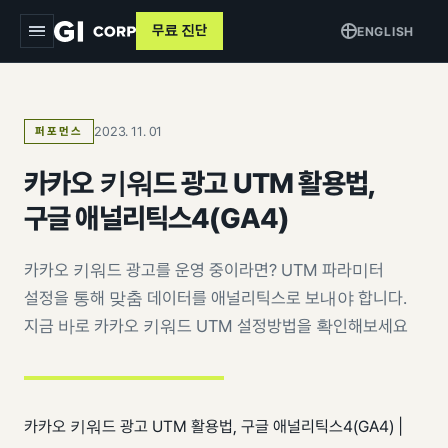
무료 진단
ENGLISH
지아이
2023. 11. 01
퍼포먼스
서비스
▾
카카오 키워드 광고 UTM 활용법,
트래킹 & 애널리틱스
목적별
▾
구글 애널리틱스4(GA4)
데이터 파이프라인
커머스 매출 증대
교육
카카오 키워드 광고를 운영 중이라면? UTM 파라미터
퍼포먼스 광고
브랜드 알리기
설정을 통해 맞춤 데이터를 애널리틱스로 보내야 합니다.
사례
크리에이티브
지금 바로 카카오 키워드 UTM 설정방법을 확인해보세요
고객 DB 수집
인사이트
검색최적화 (SEO · GEO)
오프라인 연계
AI 마케팅 시스템
GI-Agent
↗
측정 정비
카카오 키워드 광고 UTM 활용법, 구글 애널리틱스4(GA4) |