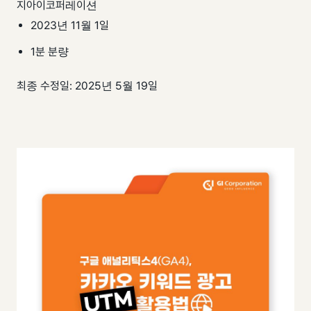
지아이코퍼레이션
팀 내재화
GI-Radar
↗
2023년 11월 1일
1분 분량
최종 수정일: 2025년 5월 19일