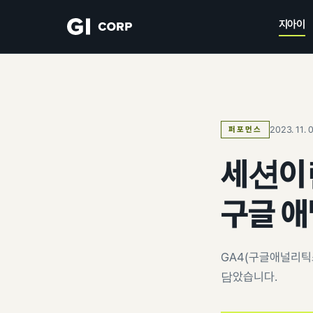
지아이
2023. 11. 
퍼포먼스
세션이란
구글 애
GA4(구글애널리틱
담았습니다.