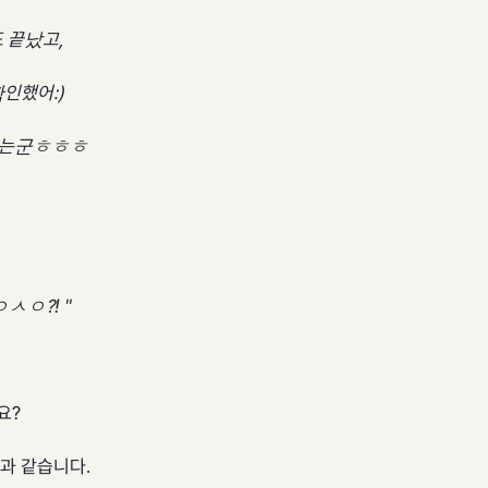
 끝났고,
인했어:)
오는군ㅎㅎㅎ
ㅅㅇ?! "
요?
과 같습니다.