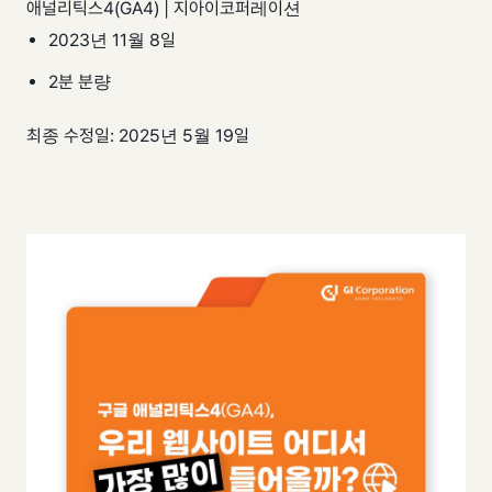
애널리틱스4(GA4) | 지아이코퍼레이션
팀 내재화
GI-Radar
↗
2023년 11월 8일
2분 분량
최종 수정일: 2025년 5월 19일