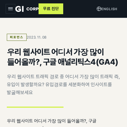
무료 진단
ENGLISH
지아이
2023. 11. 08
퍼포먼스
서비스
▾
우리 웹사이트 어디서 가장 많이
트래킹 & 애널리틱스
목적별
▾
들어올까?, 구글 애널리틱스4(GA4)
데이터 파이프라인
커머스 매출 증대
교육
우리 웹사이트 트래픽 경로 중 어디서 가장 많이 트래픽 즉,
퍼포먼스 광고
브랜드 알리기
유입이 발생할까요? 유입경로를 세분화하여 인사이트를
사례
크리에이티브
발굴해보세요
고객 DB 수집
인사이트
검색최적화 (SEO · GEO)
오프라인 연계
AI 마케팅 시스템
GI-Agent
↗
측정 정비
우리 웹사이트 어디서 가장 많이 들어올까?, 구글