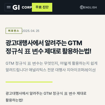
무료 진단
ENGLISH
지아이
2025. 04. 25
퍼포먼스
서비스
▾
광고대행사에서 알려주는 GTM
트래킹 & 애널리틱스
목적별
▾
정규식 표 변수 제대로 활용하는법!
데이터 파이프라인
커머스 매출 증대
교육
GTM 정규식 표 변수는 무엇인지, 어떻게 활용하는지 쉽게
퍼포먼스 광고
브랜드 알리기
알려드립니다! 애널리틱스 전문 대행사 지아이코퍼레이션
사례
크리에이티브
고객 DB 수집
인사이트
검색최적화 (SEO · GEO)
오프라인 연계
AI 마케팅 시스템
광고대행사에서 알려주는 GTM 정규식 표 변수 제대로
GI-Agent
↗
측정 정비
활용하는법!