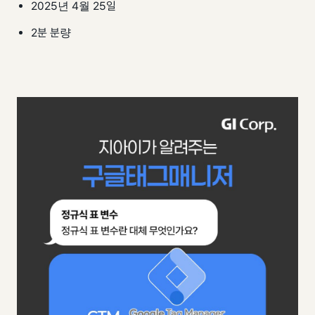
팀 내재화
2025년 4월 25일
GI-Radar
↗
2분 분량