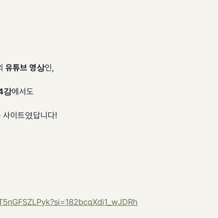
의
유튜브 영상
인,
4강
에서도
 사이트였답니다!
e/T5nGFSZLPyk?si=182bcqXdi1_wJDRh