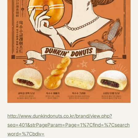
http://www.dunkindonuts.co.kr/brand/view.php?
seq=401&strPageParam=Page=1%7Cfind=%7Csearch
word=%7Cbdiv=