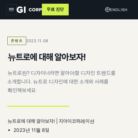
무료 진단
ENGLISH
지아이
2023. 11. 08
콘텐츠
서비스
▾
뉴트로에 대해 알아보자!
트래킹 & 애널리틱스
목적별
▾
데이터 파이프라인
뉴트로란? 디자이너라면 알아야할 디자인 트렌드를
커머스 매출 증대
교육
소개합니다. 뉴트로 디자인에 대한 소개와 사례를
퍼포먼스 광고
브랜드 알리기
확인해보세요
사례
크리에이티브
고객 DB 수집
인사이트
검색최적화 (SEO · GEO)
오프라인 연계
뉴트로에 대해 알아보자! | 지아이코퍼레이션
AI 마케팅 시스템
GI-Agent
↗
측정 정비
2023년 11월 8일