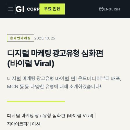
무료 진단
ENGLISH
지아이
2023. 10. 25
온라인마케팅
서비스
▾
디지털 마케팅 광고유형 심화편
트래킹 & 애널리틱스
목적별
▾
(바이럴 Viral)
데이터 파이프라인
커머스 매출 증대
교육
디지털 마케팅 광고유형 바이럴 편! 온드미디어부터 배포,
퍼포먼스 광고
브랜드 알리기
MCN 등등 다양한 유형에 대해 소개하겠습니다!
사례
크리에이티브
고객 DB 수집
인사이트
검색최적화 (SEO · GEO)
오프라인 연계
AI 마케팅 시스템
디지털 마케팅 광고유형 심화편 (바이럴 Viral) |
GI-Agent
↗
측정 정비
지아이코퍼레이션