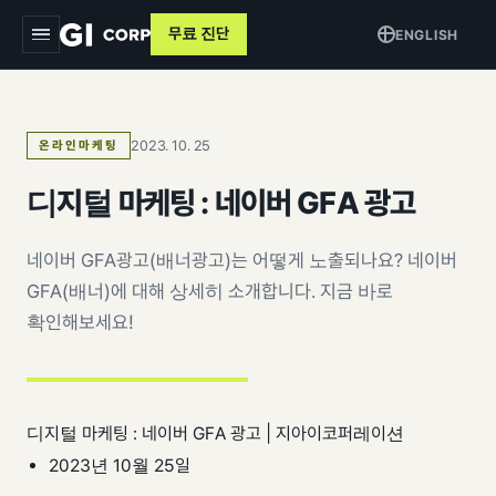
무료 진단
ENGLISH
지아이
2023. 10. 25
온라인마케팅
서비스
▾
디지털 마케팅 : 네이버 GFA 광고
트래킹 & 애널리틱스
목적별
▾
데이터 파이프라인
네이버 GFA광고(배너광고)는 어떻게 노출되나요? 네이버
커머스 매출 증대
교육
GFA(배너)에 대해 상세히 소개합니다. 지금 바로
퍼포먼스 광고
브랜드 알리기
확인해보세요!
사례
크리에이티브
고객 DB 수집
인사이트
검색최적화 (SEO · GEO)
오프라인 연계
디지털 마케팅 : 네이버 GFA 광고 | 지아이코퍼레이션
AI 마케팅 시스템
GI-AI
▾
측정 정비
2023년 10월 25일