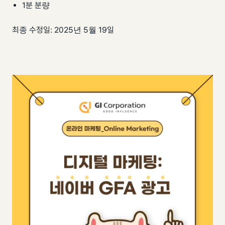
GI-Agent
팀 내재화
↗
1분 분량
GI-Radar
↗
최종 수정일: 2025년 5월 19일
GI-Tools
↗