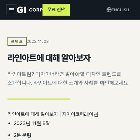
무료 진단
ENGLISH
지아이
2023. 11. 08
콘텐츠
서비스
▾
라인아트에 대해 알아보자
트래킹 & 애널리틱스
목적별
▾
데이터 파이프라인
라인아트란? 디자이너라면 알아야할 디자인 트렌드를
커머스 매출 증대
교육
소개합니다. 라인아트에 대한 소개와 사례를 확인해보세요
퍼포먼스 광고
브랜드 알리기
사례
크리에이티브
고객 DB 수집
인사이트
검색최적화 (SEO · GEO)
라인아트에 대해 알아보자 | 지아이코퍼레이션
오프라인 연계
2023년 11월 8일
AI 마케팅 시스템
GI-Agent
↗
측정 정비
2분 분량