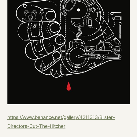
https://www.behance.net/gallery/4211313/Blister-
Directors-Cut-The-Hitcher