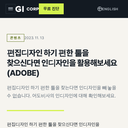
무료 진단
ENGLISH
지아이
2023. 11. 13
콘텐츠
서비스
▾
편집디자인 하기 편한 툴을
트래킹 & 애널리틱스
목적별
▾
찾으신다면 인디자인을 활용해보세요
데이터 파이프라인
커머스 매출 증대
교육
(ADOBE)
퍼포먼스 광고
브랜드 알리기
사례
편집디자인 하기 편한 툴을 찾는다면 인디자인을 빼놓을
크리에이티브
고객 DB 수집
수 없습니다. 어도비사의 인디자인에 대해 확인해보세요.
인사이트
검색최적화 (SEO · GEO)
오프라인 연계
AI 마케팅 시스템
GI-Agent
↗
측정 정비
편집디자인 하기 편한 툴을 찾으신다면 인디자인을