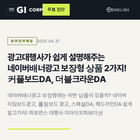
무료 진단
ENGLISH
지아이
2025. 04. 21
온라인마케팅
서비스
▾
광고대행사가 쉽게 설명해주는
트래킹 & 애널리틱스
목적별
▾
네이버배너광고 보장형 상품 2가지!
데이터 파이프라인
커머스 매출 증대
커플보드DA, 더블크라운DA
교육
퍼포먼스 광고
브랜드 알리기
사례
네이버배너광고 보장형에는 어떤 상품이 있을까? 네이버
크리에이티브
고객 DB 수집
타임보드광고, 롤링보드 광고, 스페셜DA, 헤드라인DA 쉽게
인사이트
검색최적화 (SEO · GEO)
알고가자! 퍼포먼스 대행사 지아이코퍼레이션
오프라인 연계
AI 마케팅 시스템
GI-Agent
↗
측정 정비