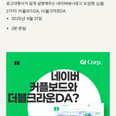
팀 내재화
GI-Radar
광고대행사가 쉽게 설명해주는 네이버배너광고 보장형 상품
↗
2가지! 커플보드DA, 더블크라운DA
2025년 4월 21일
2분 분량